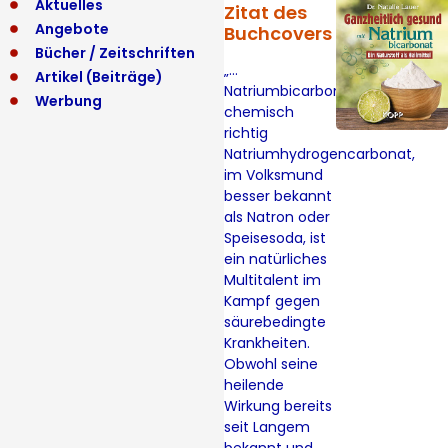
Aktuelles
Zitat des
Angebote
Buchcovers
Bücher / Zeitschriften
„…
Artikel (Beiträge)
Natriumbicarbonat,
Werbung
chemisch
richtig
Natriumhydrogencarbonat,
im Volksmund
besser bekannt
als Natron oder
Speisesoda, ist
ein natürliches
Multitalent im
Kampf gegen
säurebedingte
Krankheiten.
Obwohl seine
heilende
Wirkung bereits
seit Langem