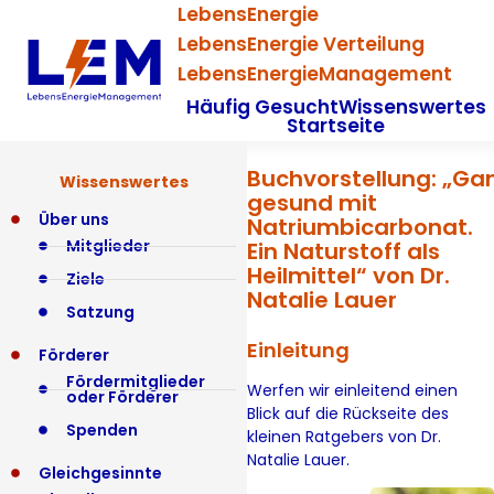
LebensEnergie
LebensEnergie Verteilung
LebensEnergieManagement
Häufig Gesucht
Wissenswertes
Startseite
Buchvorstellung: „Gan
Wissenswertes
gesund mit
Über uns
Natriumbicarbonat.
Mitglieder
Ein Naturstoff als
Heilmittel“ von Dr.
Ziele
Natalie Lauer
Satzung
Einleitung
Förderer
Fördermitglieder
Werfen wir einleitend einen
oder Förderer
Blick auf die Rückseite des
Spenden
kleinen Ratgebers von Dr.
Natalie Lauer.
Gleichgesinnte