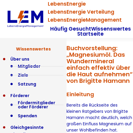
LebensEnergie
LebensEnergie Verteilung
LebensEnergieManagement
Häufig Gesucht
Wissenswertes
Startseite
Buchvorstellung:
Wissenswertes
„Magnesiumöl. Das
Über uns
Wundermineral
Mitglieder
einfach effektiv über
die Haut aufnehmen“
Ziele
von Brigitte Hamann
Satzung
Einleitung
Förderer
Fördermitglieder
Bereits die Rückseite des
oder Förderer
kleinen Ratgebers von Brigitte
Spenden
Hamann macht deutlich, welch
großen Einfluss Magnesium auf
Gleichgesinnte
unser Wohlbefinden hat.